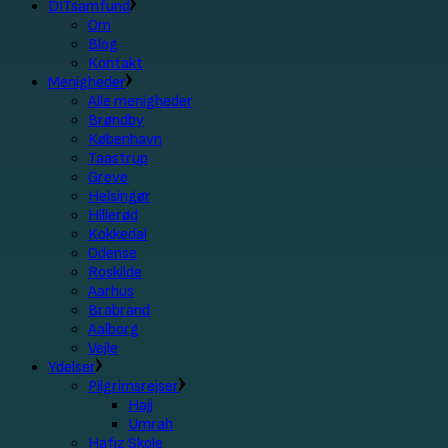
DITsamfund
Om
Blog
Kontakt
Menigheder
Alle menigheder
Brøndby
København
Taastrup
Greve
Helsingør
Hillerød
Kokkedal
Odense
Roskilde
Aarhus
Brabrand
Aalborg
Vejle
Ydelser
Pilgrimsrejser
Hajj
Umrah
Hafız Skole