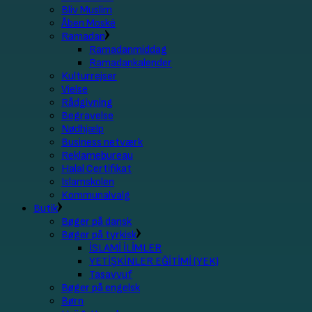
Bliv Muslim
Åben Moské
Ramadan
Ramadanmiddag
Ramadankalender
Kulturrejser
Vielse
Rådgivning
Begravelse
Nødhjælp
Business netværk
Reklamebureau
Halal Certifikat
Islamskolen
Kommunalvalg
Butik
Bøger på dansk
Bøger på tyrkisk
İSLAMİ İLİMLER
YETİŞKİNLER EĞİTİMİ (YEK)
Tasavvuf
Bøger på engelsk
Børn