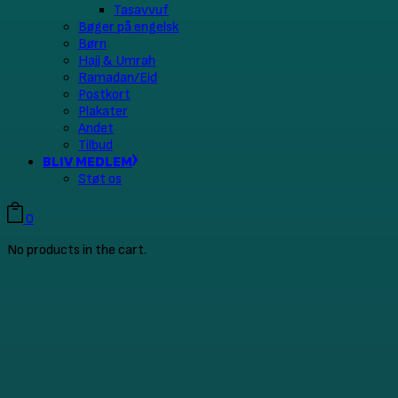
Tasavvuf
Bøger på engelsk
Børn
Hajj & Umrah
Ramadan/Eid
Postkort
Plakater
Andet
Tilbud
BLIV MEDLEM
Støt os
0
No products in the cart.