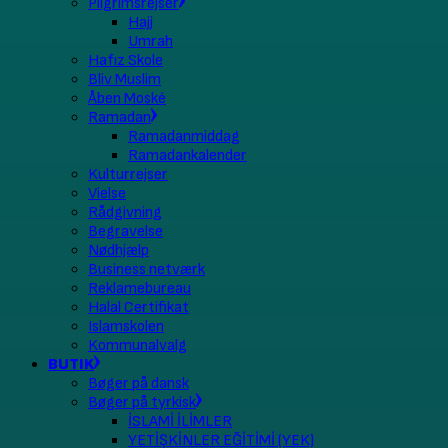
Pilgrimsrejser
Hajj
Umrah
Hafız Skole
Bliv Muslim
Åben Moské
Ramadan
Ramadanmiddag
Ramadankalender
Kulturrejser
Vielse
Rådgivning
Begravelse
Nødhjælp
Business netværk
Reklamebureau
Halal Certifikat
Islamskolen
Kommunalvalg
BUTIK
Bøger på dansk
Bøger på tyrkisk
İSLAMİ İLİMLER
YETİŞKİNLER EĞİTİMİ (YEK)