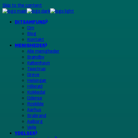
Skip to the content
DITSAMFUND
Om
Blog
Kontakt
MENIGHEDER
Alle menigheder
Brøndby
København
Taastrup
Greve
Helsingør
Hillerød
Kokkedal
Odense
Roskilde
Aarhus
Brabrand
Aalborg
Vejle
YDELSER