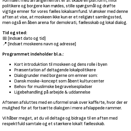
Formålet med arrangementet er at skabe en platform, hvor
politikere og borgere kan mødes, stille spørgsmål og drøfte
vigtige emner for vores fælles lokalsamfund. Vi ønsker med denne
aften at vise, at moskeen ikke kun er et religiøst samlingssted,
men også en åben arena for demokrati, fællesskab og lokal dialog.
Tid og sted:
📅 [Indsæt dato og tid]
📍 [Indsæt moskeens navn og adresse]
Programmet indeholder bl.a.:
Kort introduktion til moskeen og dens rolle i byen
Præsentation af deltagende lokalpolitikere
Dialogrunder med borgerne om emner som:
Dansk moske-koncept som åbent kulturcenter
Behov for muslimske begravelsespladser
Ligebehandling på arbejde & uddannelse
Aftenen afsluttes med en uformel snak over kaffe/te, hvor der er
mulighed for at fortsætte dialogen i mere afslappede rammer.
Vi håber meget, at du vil deltage og bidrage til en aften med
respektfuld samtale og et stærkere lokalt fællesskab.