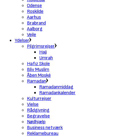
Odense
Roskilde
Aarhus
Brabrand
Aalborg
Vejle
Ydelser
Pilgrimsrejser
Hajj
Umrah
Hafız Skole
Bliv Muslim
Åben Moské
Ramadan
Ramadanmiddag
Ramadankalender
Kulturrejser
Vielse
Rådgivning
Begravelse
Nødhjælp
Business netværk
Reklamebureau