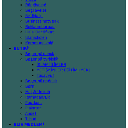
Rådgivning
Begravelse
Nødhjælp
Business netværk
Reklamebureau
Halal Certifikat
Islamskolen
Kommunalvalg
BUTIK
Bøger på dansk
Bøger på tyrkisk
İSLAMİ İLİMLER
YETİŞKİNLER EĞİTİMİ (YEK)
Tasavvuf
Bøger på engelsk
Børn
Hajj & Umrah
Ramadan/Eid
Postkort
Plakater
Andet
Tilbud
BLIV MEDLEM