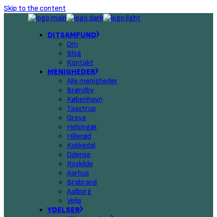
Skip to the content
DITSAMFUND
Om
Blog
Kontakt
MENIGHEDER
Alle menigheder
Brøndby
København
Taastrup
Greve
Helsingør
Hillerød
Kokkedal
Odense
Roskilde
Aarhus
Brabrand
Aalborg
Vejle
YDELSER