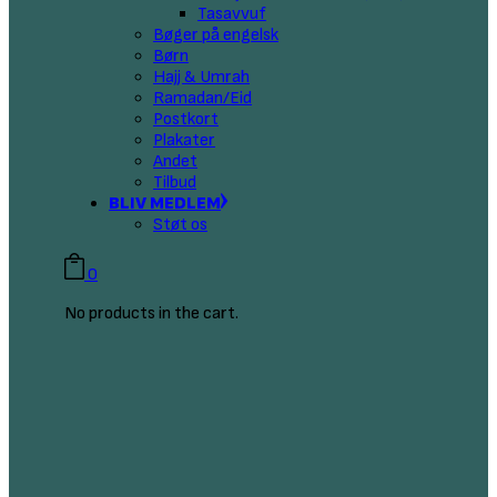
Tasavvuf
Bøger på engelsk
Børn
Hajj & Umrah
Ramadan/Eid
Postkort
Plakater
Andet
Tilbud
BLIV MEDLEM
Støt os
0
No products in the cart.