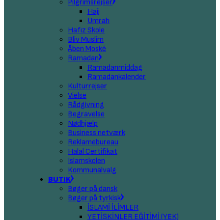
Pilgrimsrejser
Hajj
Umrah
Hafız Skole
Bliv Muslim
Åben Moské
Ramadan
Ramadanmiddag
Ramadankalender
Kulturrejser
Vielse
Rådgivning
Begravelse
Nødhjælp
Business netværk
Reklamebureau
Halal Certifikat
Islamskolen
Kommunalvalg
BUTIK
Bøger på dansk
Bøger på tyrkisk
İSLAMİ İLİMLER
YETİŞKİNLER EĞİTİMİ (YEK)