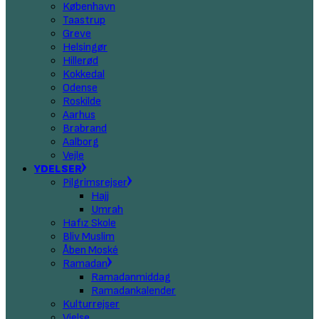
København
Taastrup
Greve
Helsingør
Hillerød
Kokkedal
Odense
Roskilde
Aarhus
Brabrand
Aalborg
Vejle
YDELSER
Pilgrimsrejser
Hajj
Umrah
Hafız Skole
Bliv Muslim
Åben Moské
Ramadan
Ramadanmiddag
Ramadankalender
Kulturrejser
Vielse