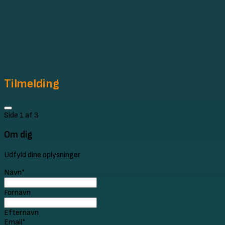
Tilmelding
Side
1
af 3
Om dig
Udfyld dine oplysninger
Navn
*
Fornavn
Efternavn
Email
*