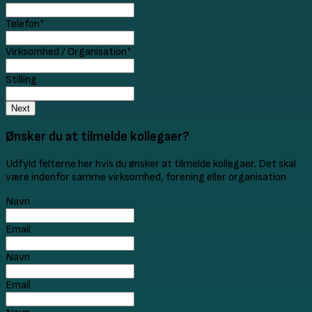
Telefon
*
Virksomhed / Organisation
*
Stilling
Next
Ønsker du at tilmelde kollegaer?
Udfyld felterne her hvis du ønsker at tilmelde kollegaer. Det skal
være indenfor samme virksomhed, forening eller organisation
Navn
Email
Navn
Email