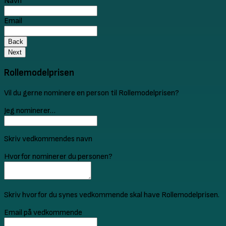
Navn
Email
Back
Next
Rollemodelprisen
Vil du gerne nominere en person til Rollemodelprisen?
Jeg nominerer…
Skriv vedkommendes navn
Hvorfor nominerer du personen?
Skriv hvorfor du synes vedkommende skal have Rollemodelprisen.
Email på vedkommende